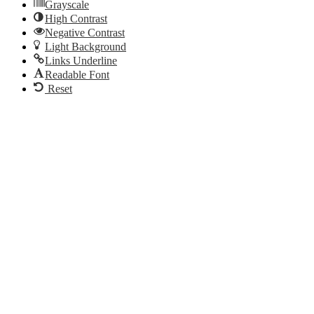
Grayscale
High Contrast
Negative Contrast
Light Background
Links Underline
Readable Font
Reset