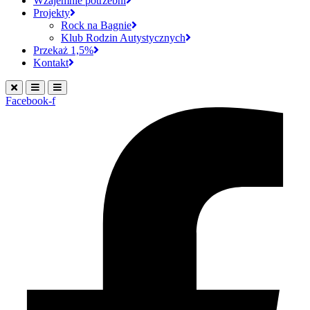
Wzajemnie potrzebni
Projekty
Rock na Bagnie
Klub Rodzin Autystycznych
Przekaż 1,5%
Kontakt
Facebook-f