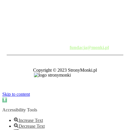
al. Niepodległości 3
19-100 Mońki
tel. 501 816 846
fax. 85 727 88 30
e-mail:
fundacja@monki.pl
Copyright © 2023 StronyMonki.pl
Skip to content
Open
toolbar
Accessibility Tools
Increase Text
Decrease Text