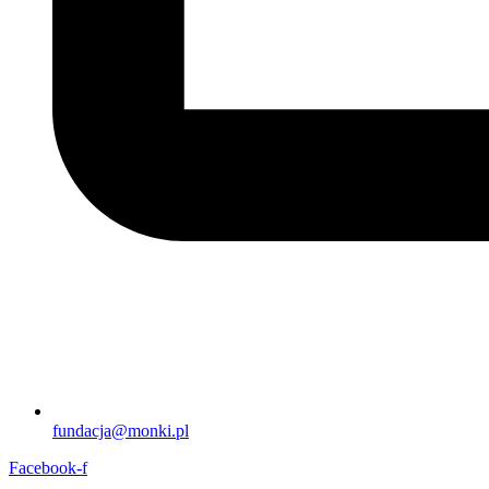
fundacja@monki.pl
Facebook-f