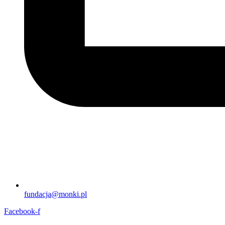
fundacja@monki.pl
Facebook-f