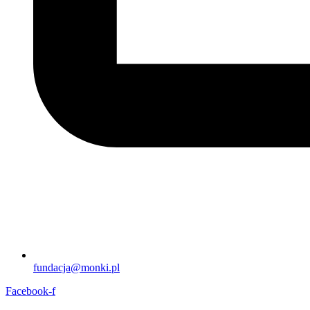
fundacja@monki.pl
Facebook-f