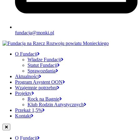
fundacja@monki.pl
O Fundacji
Władze Fundacji
Statut Fundacji
Sprawozdania
Aktualności
Program Asystent OON
Wzajemnie potrzebni
Projekty
Rock na Bagnie
Klub Rodzin Autystycznych
Przekaż 1,5%
Kontakt
O Fundacji