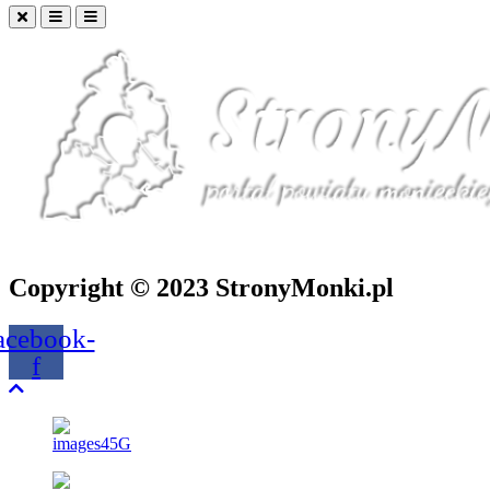
Copyright © 2023 StronyMonki.pl
acebook-
f