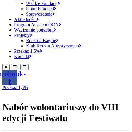
Władze Fundacji
Statut Fundacji
Sprawozdania
Aktualności
Program Asystent OON
Wzajemnie potrzebni
Projekty
Rock na Bagnie
Klub Rodzin Autystycznych
Przekaż 1,5%
Kontakt
acebook-
f
Przekaż 1,5%
Nabór wolontariuszy do VIII
edycji Festiwalu