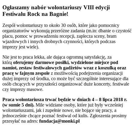
Ogłaszamy nabór wolontariuszy VIII edycji
Festiwalu Rock na Bagnie!
Zespół wolontariuszy to około 30 osób, które jako pomocnicy
organizatorów wykonują przeróżne zadania (m.in: dbanie o czystość
placu, pomoc w prowadzeniu recepcji, zaplecza sceny, bram
wjazdowych i innych drobnych czynności, których podczas
imprezy jest wiele).
Nie jest to praca lekka, ale dająca ogromną satysfakcję, za
którą
oferujemy darmowe posiłki, wydzielone miejsce pod
namiot, zestaw festiwalowych gadżetów wraz z koszulką oraz
pracę w fajnym zespole
z możliwością podejrzenia organizacji
dużej imprezy od środka, co może być szczególnie interesujące dla
osób chcących w przyszłości organizować duże koncerty, festiwale
czy imprezy masowe.
Praca wolontariusza trwać będzie w dniach 4 – 8 lipca 2018 r.
(w sumie 5 dni).
Mile widziane osoby, które już były wcześniej
wolontariuszami, jak i zupełnie nowe, nie bojące się pracy, a
jednocześnie chcące poznać festiwal od kulis. Zgłoszenia prosimy
przesyłać na adres:
fundacja@monki.pl