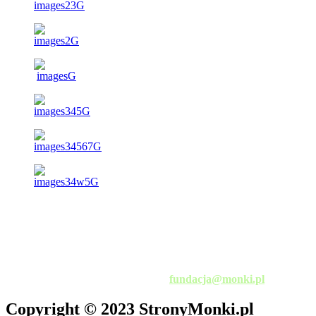
al. Niepodległości 3
19-100 Mońki
tel. 501 816 846
fax. 85 727 88 30
e-mail:
fundacja@monki.pl
Copyright © 2023 StronyMonki.pl