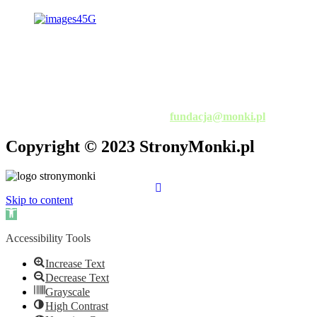
al. Niepodległości 3
19-100 Mońki
tel. 501 816 846
fax. 85 727 88 30
e-mail:
fundacja@monki.pl
Copyright © 2023 StronyMonki.pl
Skip to content
Open
toolbar
Accessibility Tools
Increase Text
Decrease Text
Grayscale
High Contrast