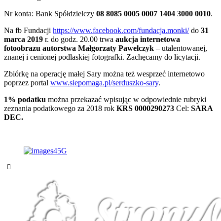
Nr konta: Bank Spółdzielczy
08 8085 0005 0007 1404 3000 0010
.
Na fb Fundacji
https://www.facebook.com/fundacja.monki/
do
31
marca 2019
r. do godz. 20.00 trwa
aukcja internetowa
fotoobrazu autorstwa Małgorzaty Pawelczyk
– utalentowanej,
znanej i cenionej podlaskiej fotografki. Zachęcamy do licytacji.
Zbiórkę na operację małej Sary można też wesprzeć internetowo
poprzez portal
www.siepomaga.pl/serduszko-sary
.
1% podatku
można przekazać wpisując w odpowiednie rubryki
zeznania podatkowego za 2018 rok
KRS 0000290273
Cel:
SARA
DEC.