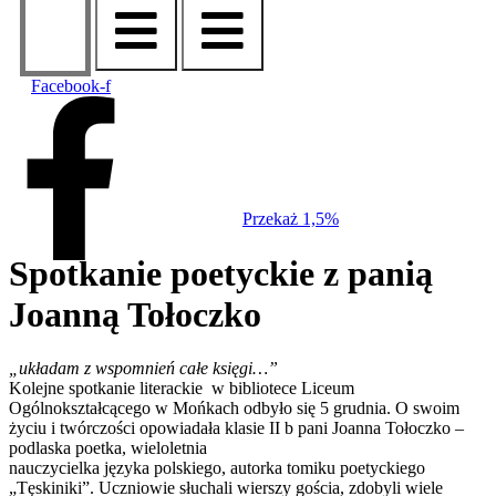
Facebook-f
Przekaż 1,5%
Spotkanie poetyckie z panią
Joanną Tołoczko
„układam z wspomnień całe księgi…”
Kolejne spotkanie literackie w bibliotece Liceum
Ogólnokształcącego w Mońkach odbyło się 5 grudnia. O swoim
życiu i twórczości opowiadała klasie II b pani Joanna Tołoczko –
podlaska poetka, wieloletnia
nauczycielka języka polskiego, autorka tomiku poetyckiego
„Tęskiniki”. Uczniowie słuchali wierszy gościa, zdobyli wiele