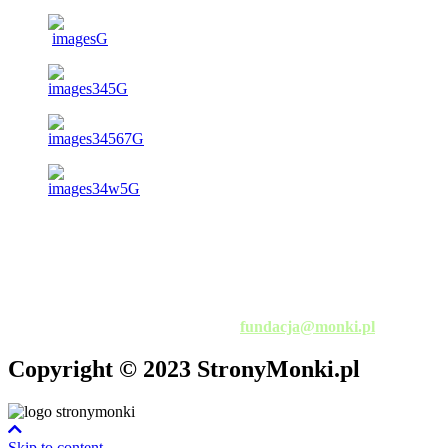
al. Niepodległości 3
19-100 Mońki
tel. 501 816 846
fax. 85 727 88 30
e-mail:
fundacja@monki.pl
Copyright © 2023 StronyMonki.pl
Skip to content