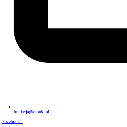
fundacja@monki.pl
Facebook-f